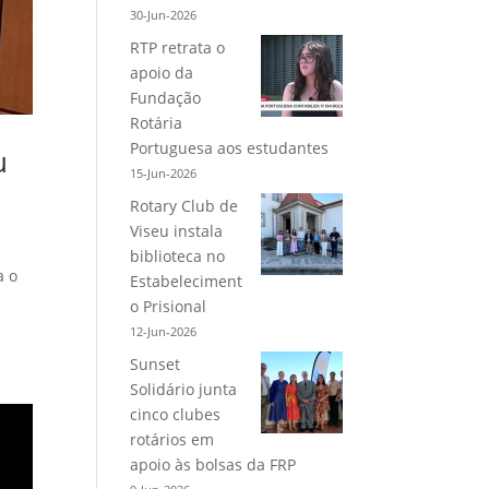
30-Jun-2026
RTP retrata o
apoio da
Fundação
Rotária
Portuguesa aos estudantes
u
15-Jun-2026
Rotary Club de
Viseu instala
biblioteca no
a o
Estabeleciment
o Prisional
12-Jun-2026
Sunset
Solidário junta
cinco clubes
rotários em
apoio às bolsas da FRP