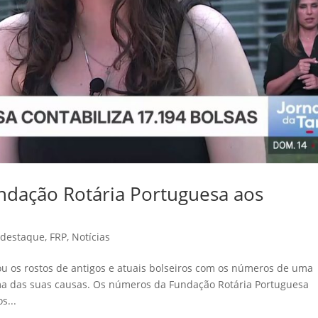
undação Rotária Portuguesa aos
,
destaque
,
FRP
,
Notícias
ou os rostos de antigos e atuais bolseiros com os números de uma
uma das suas causas. Os números da Fundação Rotária Portuguesa
s...