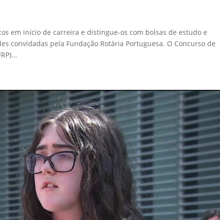
cos em início de carreira e distingue-os com bolsas de estudo e
des convidadas pela Fundação Rotária Portuguesa. O Concurso de
RP)...