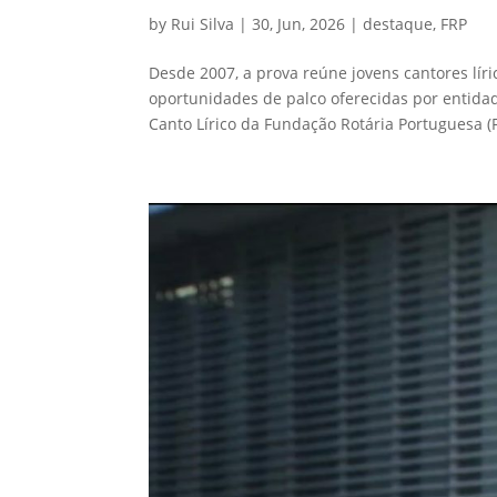
by
Rui Silva
|
30, Jun, 2026
|
destaque
,
FRP
Desde 2007, a prova reúne jovens cantores líri
oportunidades de palco oferecidas por entida
Canto Lírico da Fundação Rotária Portuguesa (F