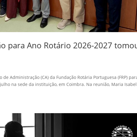
ão para Ano Rotário 2026-2027 tomo
 de Administração (CA) da Fundação Rotária Portuguesa (FRP) par
julho na sede da instituição, em Coimbra. Na reunião, Maria Isabel