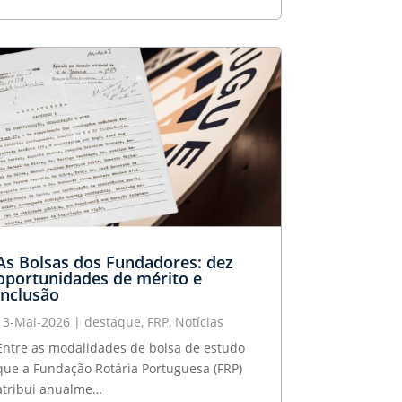
As Bolsas dos Fundadores: dez
oportunidades de mérito e
inclusão
13-Mai-2026
|
destaque
,
FRP
,
Notícias
Entre as modalidades de bolsa de estudo
que a Fundação Rotária Portuguesa (FRP)
atribui anualme…