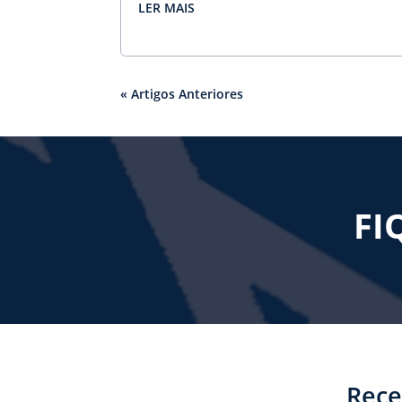
FI
Rece