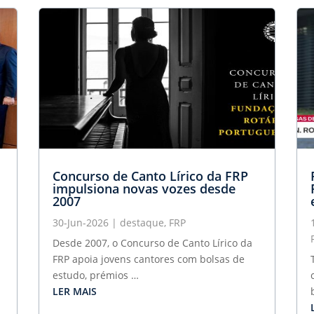
Concurso de Canto Lírico da FRP
impulsiona novas vozes desde
2007
30-Jun-2026
|
destaque
,
FRP
Desde 2007, o Concurso de Canto Lírico da
FRP apoia jovens cantores com bolsas de
estudo, prémios …