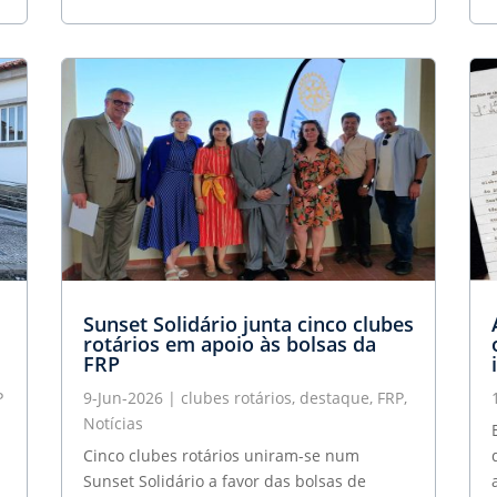
Sunset Solidário junta cinco clubes
rotários em apoio às bolsas da
FRP
P
9-Jun-2026
|
clubes rotários
,
destaque
,
FRP
,
Notícias
Cinco clubes rotários uniram-se num
Sunset Solidário a favor das bolsas de