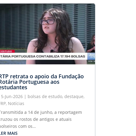
RTP retrata o apoio da Fundação
Rotária Portuguesa aos
estudantes
15-Jun-2026
|
bolsas de estudo
,
destaque
,
FRP
,
Notícias
Transmitida a 14 de junho, a reportagem
cruzou os rostos de antigos e atuais
bolseiros com os…