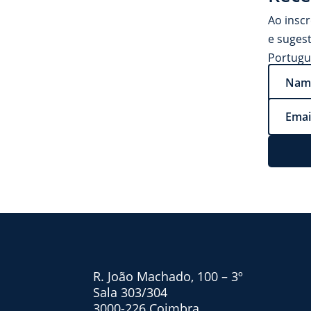
Ao insc
e suges
Portugu
R. João Machado, 100 – 3º
Sala 303/304
3000-226 Coimbra