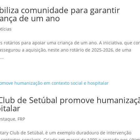
biliza comunidade para garantir
riança de um ano
tícias
s rotários para apoiar uma criança de um ano. A iniciativa, que co
assegurou a aquisição, neste ano rotário de 2025-2026, de uma
..
 Club de Setúbal promove humanizaç
italar
estaque
,
FRP
tary Club de Setúbal, é um exemplo duradouro de intervenção
contextos sensíveis. Criado em março de 1999 e apoiado nos últi