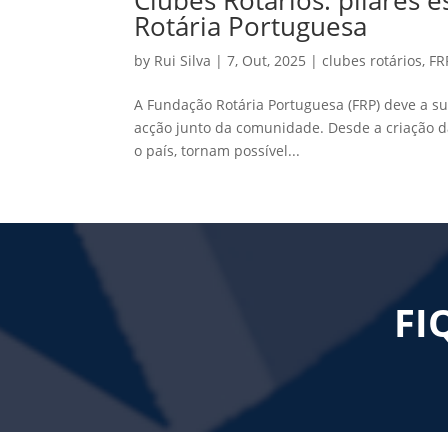
Rotária Portuguesa
by
Rui Silva
|
7, Out, 2025
|
clubes rotários
,
FR
A Fundação Rotária Portuguesa (FRP) deve a su
acção junto da comunidade. Desde a criação d
o país, tornam possível...
« Older Entries
FI