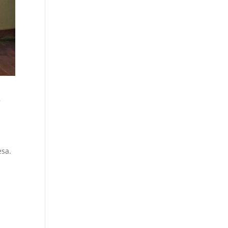
s
esa.