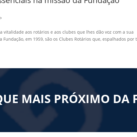
P
a vitalidade aos rotários e aos clubes que lhes dão voz com a sua
a Fundação, em 1959, são os Clubes Rotários que, espalhados por 
QUE MAIS PRÓXIMO DA 