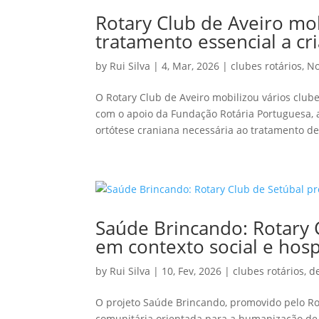
Rotary Club de Aveiro mo
tratamento essencial a c
by
Rui Silva
|
4, Mar, 2026
|
clubes rotários
,
No
O Rotary Club de Aveiro mobilizou vários clube
com o apoio da Fundação Rotária Portuguesa, 
ortótese craniana necessária ao tratamento de.
Saúde Brincando: Rotary
em contexto social e hosp
by
Rui Silva
|
10, Fev, 2026
|
clubes rotários
,
d
O projeto Saúde Brincando, promovido pelo Ro
comunitária orientada para a humanização de 