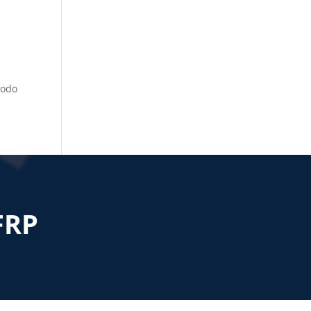
todo
FRP