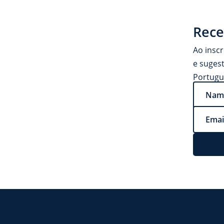
Rece
Ao insc
e suges
Portugu