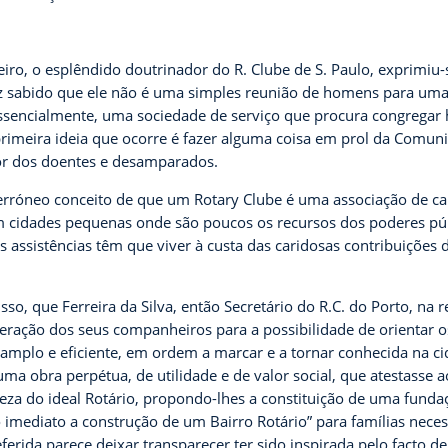
eiro, o esplêndido doutrinador do R. Clube de S. Paulo, exprimiu
z sabido que ele não é uma simples reunião de homens para uma a
sencialmente, uma sociedade de serviço que procura congregar 
 primeira ideia que ocorre é fazer alguma coisa em prol da Comun
r dos doentes e desamparados.
 erróneo conceito de que um Rotary Clube é uma associação de ca
m cidades pequenas onde são poucos os recursos dos poderes pú
s assistências têm que viver à custa das caridosas contribuições 
sso, que Ferreira da Silva, então Secretário do R.C. do Porto, na 
eração dos seus companheiros para a possibilidade de orientar o
amplo e eficiente, em ordem a marcar e a tornar conhecida na ci
 uma obra perpétua, de utilidade e de valor social, que atestasse 
leza do ideal Rotário,
propondo-lhes a constituição de uma funda
o imediato a construção de um Bairro Rotário” para famílias neces
eferida parece deixar transparecer ter sido inspirada pelo facto d