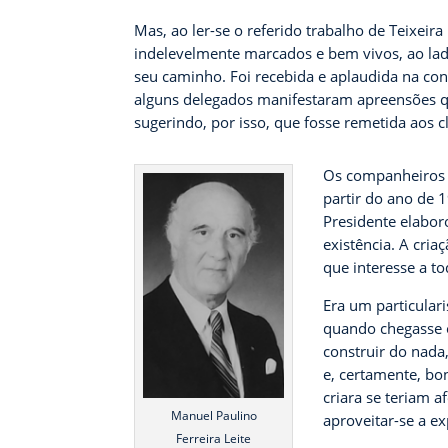
Mas, ao ler-se o referido trabalho de Teixei
indelevelmente marcados e bem vivos, ao lad
seu caminho. Foi recebida e aplaudida na con
alguns delegados manifestaram apreensões qua
sugerindo, por isso, que fosse remetida aos 
Os companheiros d
partir do ano de 
Presidente elabor
existência. A cri
que interesse a to
Era um particular
quando chegasse 
construir do nada
e, certamente, b
criara se teriam 
Manuel Paulino
aproveitar-se a 
Ferreira Leite