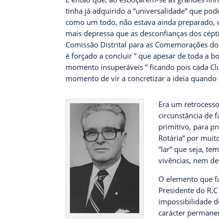
tinha já adquirido a “universalidade” que po
como um todo, não estava ainda preparado,
mais depressa que as desconfianças dos cépt
Comissão Distrital para as Comemorações do J
é forçado a concluir ” que apesar de toda a 
momento insuperáveis ” ficando pois cada Cl
momento de vir a concretizar a ideia quando 
Era um retrocess
circunstância de 
primitivo, para p
Rotária” por muit
“lar” que seja, t
vivências, nem de
O elemento que fa
Presidente do R.C
impossibilidade d
carácter permanen