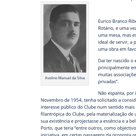
Eurico Branco Rib
Rotário, e uma ve
uma mesa, mas es
ideal de servir, a
uma obra em favo
Daí ter nascido o
principalmente e
muitas associaçõe
Avelino Manuel da Silva
privadas”.
Não espanta, por i
Novembro de 1954, tenha solicitado a consid
interesse público do Clube num sentido mais 
filantrópica do Clube, pela materialização de
sua existência e projectasse a essência e a be
Porto, que teria “entre outros, como objectiv
iniciativa, em certas passagens da proposta r