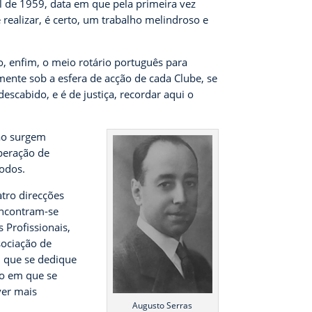
l de 1959, data em que pela primeira vez
realizar, é certo, um trabalho melindroso e
, enfim, o meio rotário português para
mente sob a esfera de acção de cada Clube, se
descabido, e é de justiça, recordar aqui o
ão surgem
peração de
todos.
atro direcções
encontram-se
 Profissionais,
sociação de
al que se dedique
io em que se
ver mais
Augusto Serras