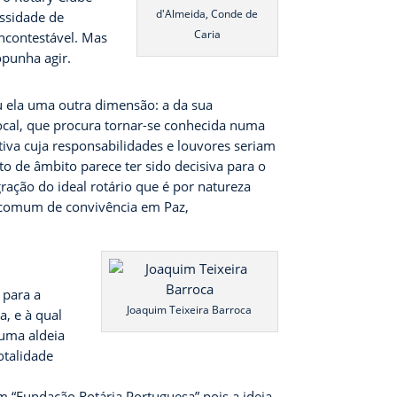
d'Almeida, Conde de
essidade de
Caria
incontestável. Mas
opunha agir.
iu ela uma outra dimensão: a da sua
local, que procura tornar-se conhecida numa
iva cuja responsabilidades e louvores seriam
nto de âmbito parece ter sido decisiva para o
ação do ideal rotário que é por natureza
o comum de convivência em Paz,
 para a
Joaquim Teixeira Barroca
, e à qual
 uma aldeia
otalidade
m “Fundação Rotária Portuguesa” pois a ideia