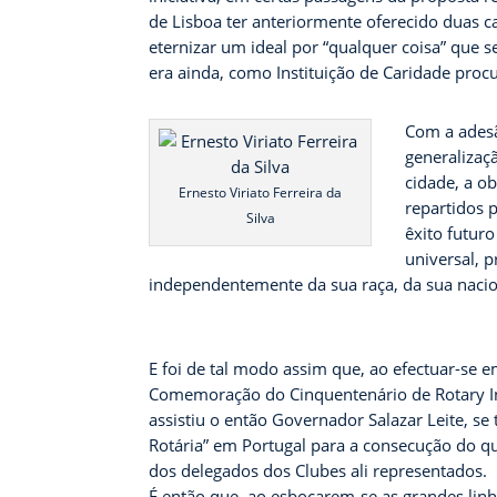
de Lisboa ter anteriormente oferecido duas c
eternizar um ideal por “qualquer coisa” que s
era ainda, como Instituição de Caridade proc
Com a adesã
generalizaç
cidade, a o
Ernesto Viriato Ferreira da
repartidos p
Silva
êxito futur
universal, 
independentemente da sua raça, da sua naciona
E foi de tal modo assim que, ao efectuar-se 
Comemoração do Cinquentenário de Rotary Int
assistiu o então Governador Salazar Leite, 
Rotária” em Portugal para a consecução do qu
dos delegados dos Clubes ali representados.
É então que, ao esboçarem-se as grandes linh