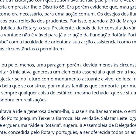
deria emprestar-lhe o Distrito 65. Era porém evidente que, mau gr
 como era necessário, para uma acção comum. Os desejos dos i
icos ou a reflexão dos prudentes. Por isso, quando a 20 de Març
ubileu do Rotary, o seu Presidente, depois de ter consultado vár
boa vontade não é viável para já a criação da Fundação Rotária P
ube” com a faculdade de orientar a sua acção assistencial como
as circunstâncias o permitirem.
o ou pelo, menos, uma paragem porém, devida menos às circunst
faltar à iniciativa generosa um elemento essencial o qual era a i
rojectar-se no futuro como monumento actuante e vivo, do ideal r
o bela que se construa, por muitas famílias que comporte, por mu
em sempre qualquer coisa de estático, mesmo fechado, que se situa
sdobra em realizações.
ltava à ideia generosa deram-lha, quase simultaneamente, o entã
 do Porto Joaquim Teixeira Barroca. Na verdade, Salazar Leite lo
e erguer uma “Aldeia Rotária”, sugeriu à Assembleia de Delegado
te, concedida pelo Rotary português, a ser oferecida todos os an