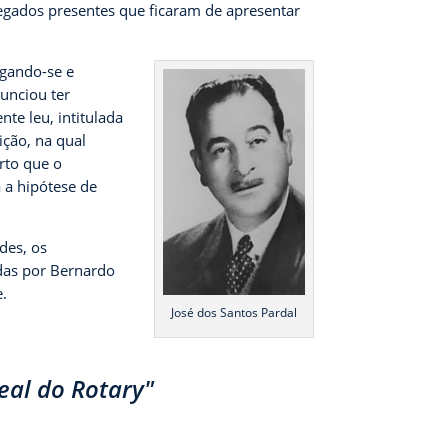
legados presentes que ficaram de apresentar
rgando-se e
unciou ter
te leu, intitulada
ição, na qual
rto que o
 a hipótese de
des, os
adas por Bernardo
e.
José dos Santos Pardal
eal do Rotary
"