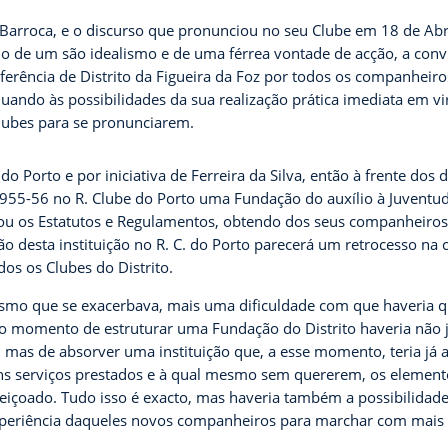
ra Barroca, e o discurso que pronunciou no seu Clube em 18 de Ab
o de um são idealismo e de uma férrea vontade de acção, a conv
ferência de Distrito da Figueira da Foz por todos os companheir
ndo às possibilidades da sua realização prática imediata em vir
clubes para se pronunciarem.
o Porto e por iniciativa de Ferreira da Silva, então à frente dos
1955-56 no R. Clube do Porto uma Fundação do auxílio à Juventude
ou os Estatutos e Regulamentos, obtendo dos seus companheiros 
ação desta instituição no R. C. do Porto parecerá um retrocesso 
dos os Clubes do Distrito.
ismo que se exacerbava, mais uma dificuldade com que haveria q
o momento de estruturar uma Fundação do Distrito haveria não 
, mas de absorver uma instituição que,
a esse momento, teria já 
ons serviços prestados e à qual mesmo sem quererem, os element
afeiçoado. Tudo isso é exacto, mas haveria também a possibilidad
experiência daqueles novos companheiros para marchar com mais