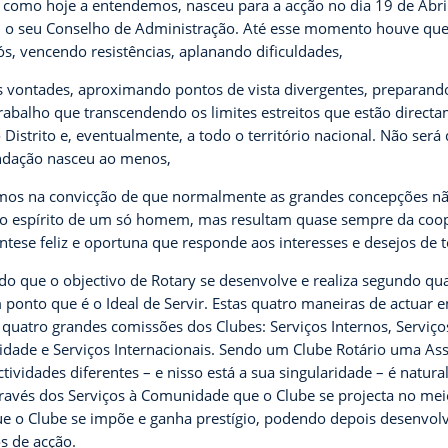
l como hoje a entendemos, nasceu para a acção no dia 19 de Abri
s, o seu Conselho de Administração. Até esse momento houve que 
nós, vencendo resistências, aplanando
dificuldades,
vontades, aproximando pontos de vista divergentes, preparando
rabalho que transcendendo os limites estreitos que estão directa
 Distrito e, eventualmente, a todo o território nacional. Não será 
dação nasceu ao menos,
rmos na convicção de que normalmente as grandes concepções n
o espírito de um só homem, mas resultam quase sempre da coo
ntese feliz e oportuna que responde aos interesses e desejos de 
do que o objectivo de Rotary se desenvolve e realiza segundo qu
ponto que é o Ideal de Servir. Estas quatro maneiras de actuar 
 quatro grandes comissões dos Clubes: Serviços Internos, Serviços
dade e Serviços Internacionais. Sendo um Clube Rotário uma As
ctividades diferentes – e nisso está a sua singularidade – é natur
através dos Serviços à Comunidade que o Clube se projecta no me
que o Clube se impõe e ganha prestígio, podendo depois desenvol
s de acção.