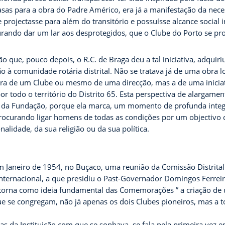
asas para a obra do Padre Américo, era já a manifestação da nec
e projectasse para além do transitório e possuísse alcance social 
urando dar um lar aos desprotegidos, que o Clube do Porto se pr
o que, pouco depois, o R.C. de Braga deu a tal iniciativa, adquir
ão à comunidade rotária distrital. Não se tratava já de uma obra 
bra de um Clube ou mesmo de uma direcção, mas a de uma iniciat
or todo o território do Distrito 65. Esta perspectiva de alargame
o da Fundação, porque ela marca, um momento de profunda integr
procurando ligar homens de todas as condições por um objectiv
lidade, da sua religião ou da sua política.
em Janeiro de 1954, no Buçaco, uma reunião da Comissão Distrital
ernacional, a que presidiu o Past-Governador Domingos Ferreira
se torna como ideia fundamental das Comemorações ” a criação de
e se congregam, não já apenas os dois Clubes pioneiros, mas a t
as da Instituição com que se sonhava, se fala pela primeira vez e