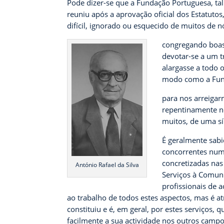
Pode dizer-se que a Fundação Portuguesa, ta
reuniu após a aprovação oficial dos Estatuto
difícil, ignorado ou esquecido de muitos de 
congregando boas 
devotar-se a um t
alargasse a todo o
modo como a Fun
para nos arreiga
repentinamente n
muitos, de uma sí
É geralmente sabi
concorrentes num 
concretizadas nas
António Rafael da Silva
Serviços à Comuni
profissionais de a
ao trabalho de todos estes aspectos, mas é 
constituiu e é,
em geral, por estes serviços, 
facilmente a sua actividade nos outros campo