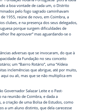
ado a boa vontade de cada um, o Distrito
luminados pelo fogo sagrado caminhavam
o de 1955, reúne de novo, em Coimbra, a
ios clubes, e na presença dos seus delegados,
ortuguesa porque surgem dificuldades de
 melhor lhe aprouver” mas aguardando-se o
âncias adversas que se invocaram, do que à
ncapacidade da Fundação no seu conceito
otário; um “Bairro Rotário”, uma “Aldeia
itas inclemências que abrigue, até por muito,
 aqui ou ali, mas que se não multiplica em
o Governador Salazar Leite e o Past-
go na reunião de Coimbra, e dada a
s, a criação de uma Bolsa de Estudos, como
os a um aluno distinto, que dela carecesse