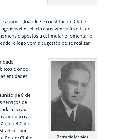
-se assim: “Quando se constitui um Clube
gradável e selecta convivência à volta de
homens dispostos a estimular e fomentar o
idade, e logo vem a sugestão de se realizar
ridade,
blicos e onde
das entidades
reunião de 8 de
s serviços de
dade a acção
aos vindouros a
ção, no R.C do
sitadas. Esta
Bernardo Mendes
e o Rotary Clube