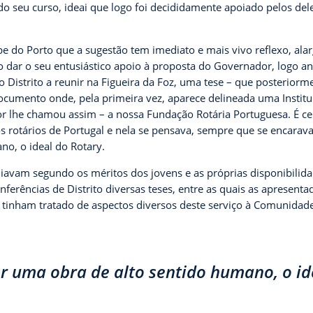
do seu curso, ideai que logo foi decididamente apoiado pelos de
e do Porto que a sugestão tem imediato e mais vivo reflexo, ala
o dar o seu entusiástico apoio à proposta do Governador, logo an
 Distrito a reunir na Figueira da Foz, uma tese – que posteriormen
ocumento onde, pela primeira vez, aparece delineada uma Institu
r lhe chamou assim – a nossa Fundação Rotária Portuguesa. É ce
 rotários de Portugal e nela se pensava, sempre que se encarava
no, o ideal do Rotary.
vam segundo os méritos dos jovens e as próprias disponibilida
nferências de Distrito diversas teses, entre as quais as apresent
X, tinham tratado de aspectos diversos deste serviço à Comunidad
r uma obra de alto sentido humano, o id