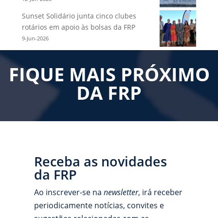
Sunset Solidário junta cinco clubes
rotários em apoio às bolsas da FRP
9-Jun-2026
FIQUE MAIS PRÓXIMO
DA FRP
Receba as novidades
da FRP
Ao inscrever-se na
newsletter
, irá receber
periodicamente notícias, convites e