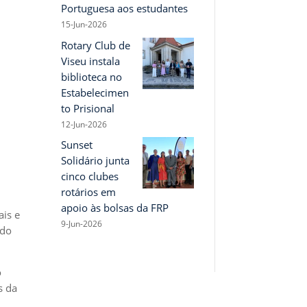
Portuguesa aos estudantes
15-Jun-2026
Rotary Club de
Viseu instala
biblioteca no
Estabelecimen
to Prisional
12-Jun-2026
Sunset
Solidário junta
cinco clubes
rotários em
apoio às bolsas da FRP
ais e
9-Jun-2026
 do
o
s da