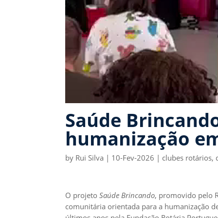
Saúde Brincando
humanização em 
by
Rui Silva
|
10-Fev-2026
|
clubes rotários
,
O projeto
Saúde Brincando
, promovido pelo 
comunitária orientada para a humanização de
últimos anos pela Fundação Rotária Portuguesa