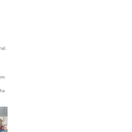
nal.
tém
nha