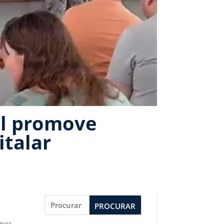
al promove
italar
PROCURAR
 nos