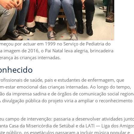
meçou por actuar em 1999 no Serviço de Pediatria do
a imagem de 2016, o Pai Natal leva alegria, brincadeira
erança às crianças internadas.
onhecido
rofissionais de saúde, pais e estudantes de enfermagem, que
m-estar emocional das crianças internadas. Ao longo do tempo,
o da imprensa sadina e de órgãos de comunicação social region
 A divulgação pública do projeto viria a ampliar o reconhecimento
eu campo de intervenção: passaria a desenvolver atividades junt
Santa Casa da Misericórdia de Setúbal e da LATI — Liga dos Amigo
este público, os espetáculos passaram a incluir música popular e