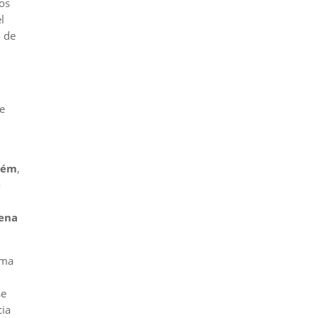
os
l
o de
e
elém
,
é
ena
uma
se
cia