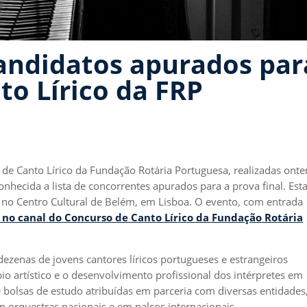
andidatos apurados para
to Lírico da FRP
 de Canto Lírico da Fundação Rotária Portuguesa, realizadas ont
onhecida a lista de concorrentes apurados para a prova final. Est
s, no Centro Cultural de Belém, em Lisboa. O evento, com entrada
no canal do Concurso de Canto Lírico da Fundação Rotária
 dezenas de jovens cantores líricos portugueses e estrangeiros
o artístico e o desenvolvimento profissional dos intérpretes em
e bolsas de estudo atribuídas em parceria com diversas entidades
orquestras nacionais e em palcos internacionais.