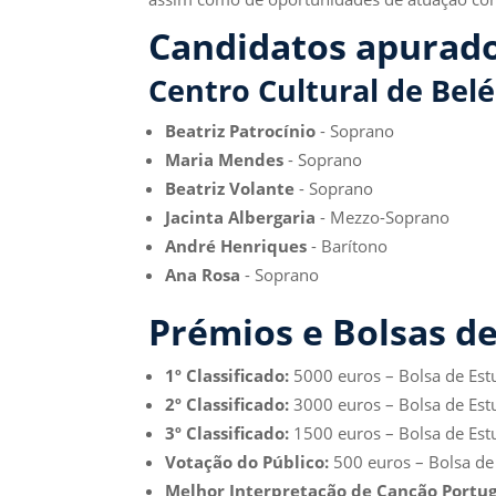
Candidatos apurado
Centro Cultural de Bel
Beatriz Patrocínio
- Soprano
Maria Mendes
- Soprano
Beatriz Volante
- Soprano
Jacinta Albergaria
- Mezzo-Soprano
André Henriques
- Barítono
Ana Rosa
- Soprano
Prémios e Bolsas d
1º Classificado:
5000 euros – Bolsa de Est
2º Classificado:
3000 euros – Bolsa de Est
3º Classificado:
1500 euros – Bolsa de Estu
Votação do Público:
500 euros – Bolsa de
Melhor Interpretação de Canção Portu