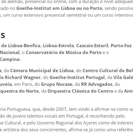
de alemão, presencial ou online, com a duração e nível adequad
izado no
Goethe-Institut em Lisboa ou no Porto
, sendo possíve
, um curso extensivo presencial semestral ou um curso intensiv
os
 de Lisboa-Benfica
,
Lisboa-Estrela
,
Cascais-Estoril
,
Porto-Foz
 Nacional
, o
Conservatório de Música do Porto
e o
a Campina
.
a
, da
Câmara Municipal de Lisboa
, do
Centro Cultural de B
lo Richard Wagner
, do
Goethe-Institut Portugal
, da
Vila Gal
ouveia
, em Paris, do
Grupo Nucase
, da
RR Advogados
, da
questra do Norte
, da
Orquestra Clássica do Centro
e da
Ant
ária Portuguesa, que, desde 2007, tem vindo a afirmar-se como 
o de jovens talentos vocais em Portugal, é reconhecido pelo
se Cultural, e pelo Governo Regional dos Açores como de Interes
e artística dos seus concorrentes, afirma-se já como uma referên