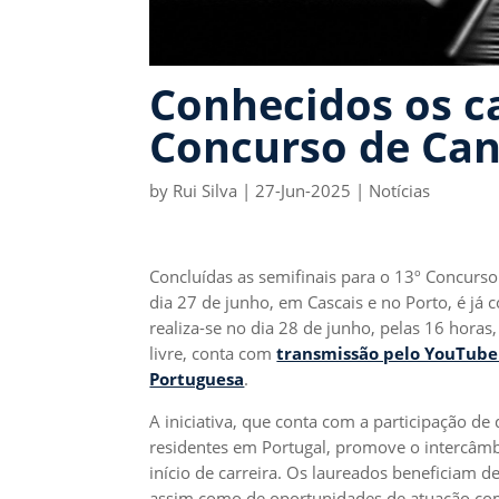
Conhecidos os c
Concurso de Can
by
Rui Silva
|
27-Jun-2025
|
Notícias
Concluídas as semifinais para o 13º Concurso
dia 27 de junho, em Cascais e no Porto, é já c
realiza-se no dia 28 de junho, pelas 16 hora
livre, conta com
transmissão pelo YouTube 
Portuguesa
.
A iniciativa, que conta com a participação de
residentes em Portugal, promove o intercâmbi
início de carreira. Os laureados beneficiam d
assim como de oportunidades de atuação com 