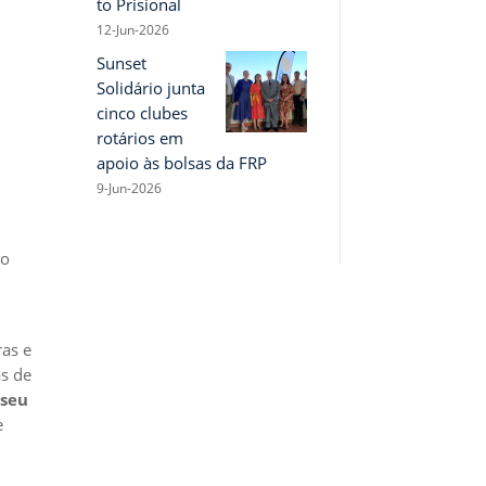
to Prisional
12-Jun-2026
Sunset
Solidário junta
cinco clubes
rotários em
o
apoio às bolsas da FRP
9-Jun-2026
ao
ras e
as de
seu
e