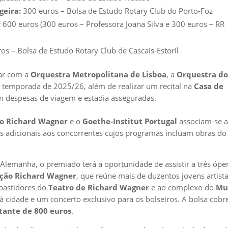
geira:
300 euros – Bolsa de Estudo Rotary Club do Porto-Foz
:
600 euros (300 euros – Professora Joana Silva e 300 euros – RR
os – Bolsa de Estudo Rotary Club de Cascais-Estoril
uar com a
Orquestra Metropolitana de Lisboa
, a
Orquestra d
 temporada de 2025/26, além de realizar um recital na
Casa de
om despesas de viagem e estadia asseguradas.
lo Richard Wagner
e o
Goethe-Institut Portugal
associam-se 
as adicionais aos concorrentes cujos programas incluam obras do
 Alemanha, o premiado terá a oportunidade de assistir a três ópe
ação Richard Wagner
, que reúne mais de duzentos jovens artist
 bastidores do
Teatro de Richard Wagner
e ao complexo do
Mu
 à cidade e um concerto exclusivo para os bolseiros. A bolsa cobr
tante de 800 euros
.